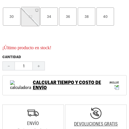
30
32
34
36
38
40
¡Último producto en stock!
CANTIDAD
－
＋
CALCULAR TIEMPO Y COSTO DE
ENVÍO
ENVÍO
DEVOLUCIONES GRATIS