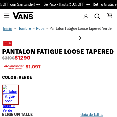
 OFF con Santander!
¡Se Picó - Hasta 50% OFF!
Retiro Gratis en
Hombre
Ropa
Pantalon Fatigue Loose Tapered Verde
60 %
PANTALON FATIGUE LOOSE TAPERED
$
1290
$
3190
$
1.097
COLOR:
VERDE
ELIGE UN TALLE
Guía de talles