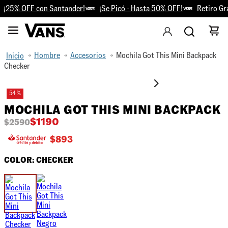
¡25% OFF con Santander!
¡Se Picó - Hasta 50% OFF!
Retiro Grat
Hombre
Accesorios
Mochila Got This Mini Backpack
Checker
54 %
MOCHILA GOT THIS MINI BACKPACK
$
1190
$
2590
$
893
COLOR:
CHECKER