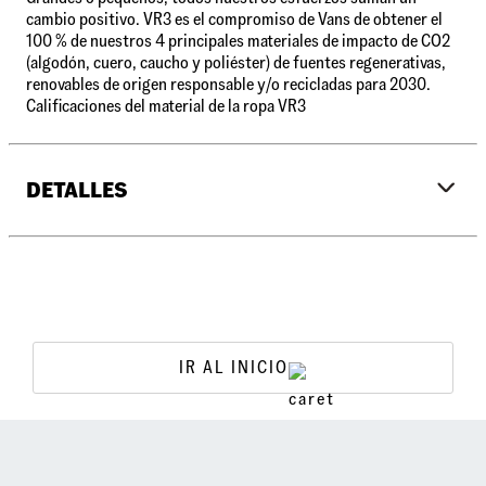
cambio positivo. VR3 es el compromiso de Vans de obtener el
100 % de nuestros 4 principales materiales de impacto de CO2
(algodón, cuero, caucho y poliéster) de fuentes regenerativas,
renovables de origen responsable y/o recicladas para 2030.
Calificaciones del material de la ropa VR3
DETALLES
•
Textiles: mínimo 40 % de uno o más (en peso, excluyendo
adornos) de los siguientes: materiales renovables
regenerativos, orgánicos, reciclados o de origen responsable.
•
Lana: Certificada; las mezclas deben ser superiores al 30 %
total de ROR (Reciclado Orgánico Renovable)
IR AL INICIO