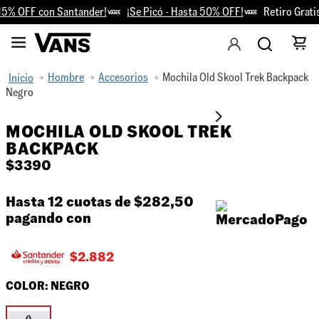
5% OFF con Santander!
¡Se Picó - Hasta 50% OFF!
Retiro Gratis 
Hombre
Accesorios
Mochila Old Skool Trek Backpack
Negro
MOCHILA OLD SKOOL TREK
BACKPACK
$
3390
Hasta 12 cuotas de
$282,50
pagando con
$
2.882
COLOR:
NEGRO