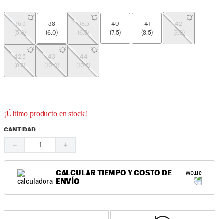
36.5
38
38.5
40
41
42
(5.0)
(6.0)
(6.5)
(7.5)
(8.5)
(9.0)
42.5
43
44
(9.5)
(10.0)
(10.5)
¡Último producto en stock!
CANTIDAD
－
＋
CALCULAR TIEMPO Y COSTO DE
ENVÍO