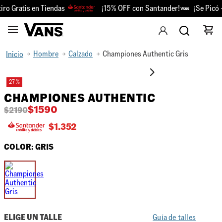
ro Gratis en Tiendas
¡15% OFF con Santander!
¡Se Picó -
Hombre
Calzado
Championes Authentic Gris
27 %
CHAMPIONES AUTHENTIC
$
1590
$
2190
$
1.352
COLOR:
GRIS
ELIGE UN TALLE
Guía de talles