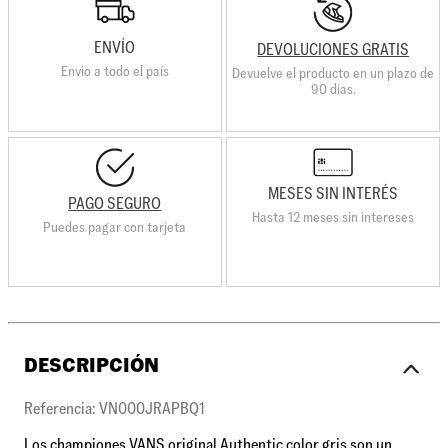
ENVÍO
DEVOLUCIONES GRATIS
Envio a todo el país
Devuelve el producto en un plazo de
90 días.
MESES SIN INTERÉS
PAGO SEGURO
Hasta 12 meses sin intereses
Puedes pagar con tarjeta
DESCRIPCIÓN
Referencia: VN000JRAPBQ1
Los championes VANS original Authentic color gris son un