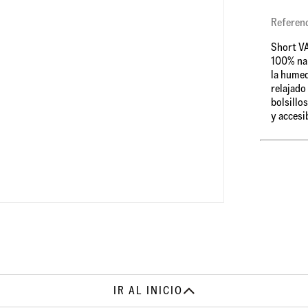
Referen
Short VA
100% nai
la humed
relajado
bolsillo
y accesi
IR AL INICIO