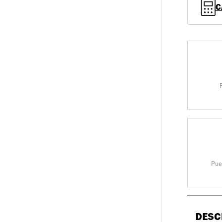
C
Pue
DESC