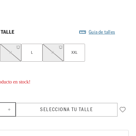
 TALLE
Guía de talles
M
L
XL
XXL
oducto en stock!
SELECCIONA TU TALLE
＋