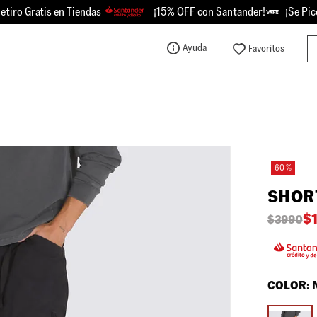
o Gratis en Tiendas
¡15% OFF con Santander!
¡Se Picó -
Bu
Ayuda
TÉRMINOS MÁS BUSCADOS
1
.
knu
2
.
championes
3
.
sk8-hi
60 %
4
.
vans
SHOR
5
.
calzado
$
$
3990
6
.
crosspath
7
.
authentic
8
.
vans knu
COLOR:
9
.
vans hylane