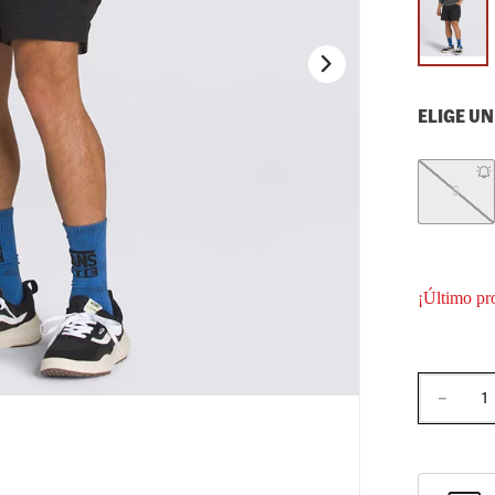
10
.
loafers
ELIGE UN
S
¡Último pr
－