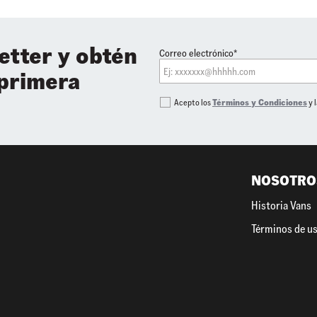
etter y obtén
Correo electrónico*
 primera
Acepto los
Términos y Condiciones
y 
NOSOTRO
Historia Vans
Términos de u