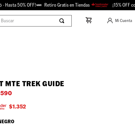
 Hasta 50% OFF!
Retiro Gratis en Tiendas
¡15% OFF con S
scar
Mi Cuenta
T MTE TREK GUIDE
1590
$
1.352
NEGRO