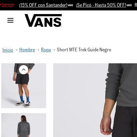
¡15% OFF con Santander!
¡Se Picó - Hasta 50% OFF!
Retir
Hombre
Ropa
Short MTE Trek Guide Negro