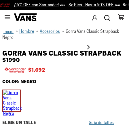
¡15% OFF con Santander!
¡Se Picó - Hasta 50% OFF!
Reti
Hombre
Accesorios
Gorra Vans Classic Strapback
Negro
GORRA VANS CLASSIC STRAPBACK
$
1990
$
1.692
COLOR:
NEGRO
ELIGE UN TALLE
Guía de talles