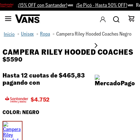
¡15% OFF con Santander!
¡Se Picó - Hasta 50% OFF!
Ret
Unisex
Ropa
Campera Riley Hooded Coaches Negro
CAMPERA RILEY HOODED COACHES
$
5590
Hasta 12 cuotas de
$465,83
pagando con
$
4.752
COLOR:
NEGRO