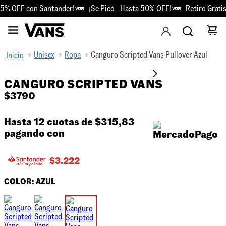
5% OFF con Santander!
¡Se Picó - Hasta 50% OFF!
Retiro Gratis
Unisex
Ropa
Canguro Scripted Vans Pullover Azul
CANGURO SCRIPTED VANS
$
3790
Hasta 12 cuotas de
$315,83
pagando con
$
3.222
COLOR:
AZUL