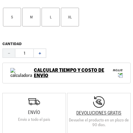
S
M
L
XL
CANTIDAD
－
＋
CALCULAR TIEMPO Y COSTO DE
ENVÍO
ENVÍO
DEVOLUCIONES GRATIS
Envio a todo el país
Devuelve el producto en un plazo de
90 días.