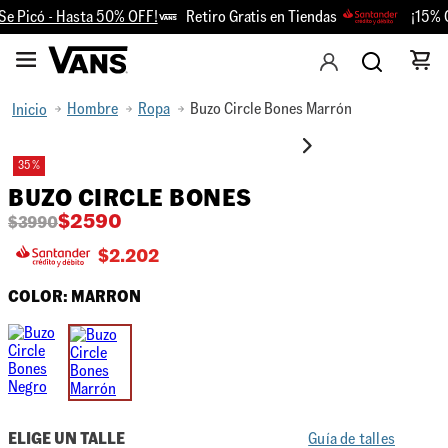
e Picó - Hasta 50% OFF!
Retiro Gratis en Tiendas
¡15% O
Hombre
Ropa
Buzo Circle Bones Marrón
35 %
BUZO CIRCLE BONES
$
2590
$
3990
$
2.202
COLOR:
MARRON
ELIGE UN TALLE
Guía de talles