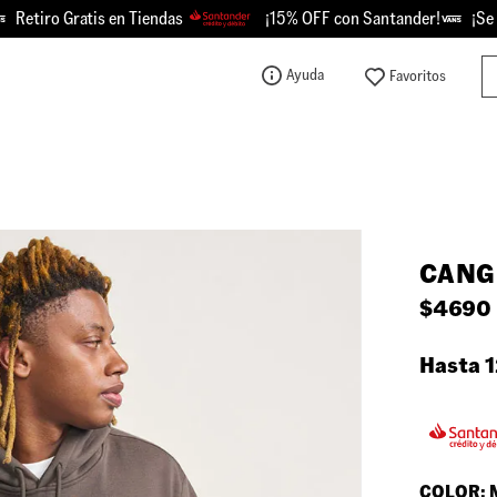
tiro Gratis en Tiendas
¡15% OFF con Santander!
¡Se Pic
Bu
Ayuda
TÉRMINOS MÁS BUSCADOS
1
.
knu
2
.
championes
3
.
sk8-hi
CANG
4
.
calzado
$
4690
5
.
vans
6
.
crosspath
Hasta 1
7
.
authentic
8
.
vans knu
9
.
vans hylane
COLOR: