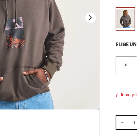
10
.
loafers
ELIGE UN
XS
¡Último pr
－