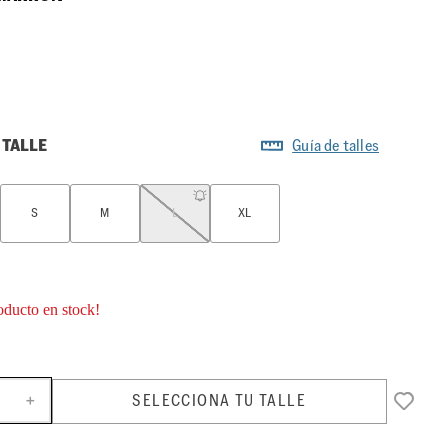
 TALLE
Guía de talles
S
M
L
XL
oducto en stock!
SELECCIONA TU TALLE
＋