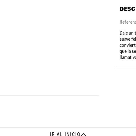
DESC
Referen
Dale un 
suave fel
conviert
que la s
llamativ
IR AL INICIO