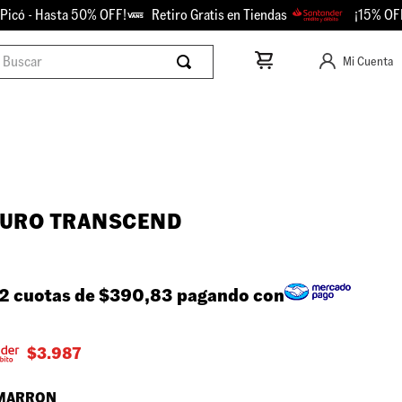
ó - Hasta 50% OFF!
Retiro Gratis en Tiendas
¡15% OFF co
scar
Mi Cuenta
URO TRANSCEND
2 cuotas de
$390,83
pagando con
$
3.987
MARRON