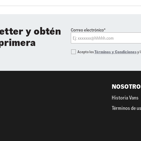
etter y obtén
Correo electrónico*
 primera
Acepto los
Términos y Condiciones
y 
NOSOTRO
Historia Vans
Términos de u