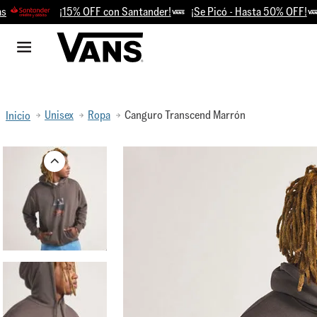
¡15% OFF con Santander!
¡Se Picó - Hasta 50% OFF!
Re
Unisex
Ropa
Canguro Transcend Marrón