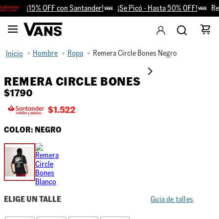
¡15% OFF con Santander!
¡Se Picó - Hasta 50% OFF!
Reti
Hombre
Ropa
Remera Circle Bones Negro
REMERA CIRCLE BONES
$
1790
$
1.522
COLOR:
NEGRO
ELIGE UN TALLE
Guía de talles