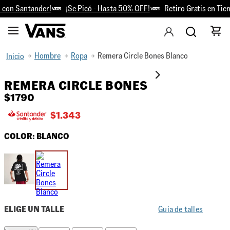
con Santander!
¡Se Picó - Hasta 50% OFF!
Retiro Gratis en Tien
Hombre
Ropa
Remera Circle Bones Blanco
REMERA CIRCLE BONES
$
1790
$
1.343
COLOR:
BLANCO
ELIGE UN TALLE
Guía de talles