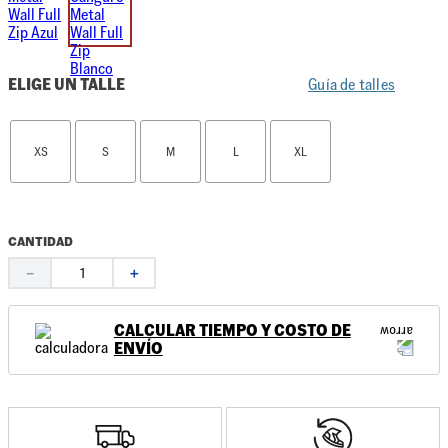
ELIGE UN TALLE
Guía de talles
XS
S
M
L
XL
CANTIDAD
－
＋
CALCULAR TIEMPO Y COSTO DE
ENVÍO