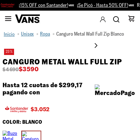
¡15% OFF con Santander!
¡Se Picó - Hasta 50% OFF!
Ret
Unisex
Ropa
Canguro Metal Wall Full Zip Blanco
23 %
CANGURO METAL WALL FULL ZIP
$
3590
$
4690
Hasta 12 cuotas de
$299,17
pagando con
$
3.052
COLOR:
BLANCO