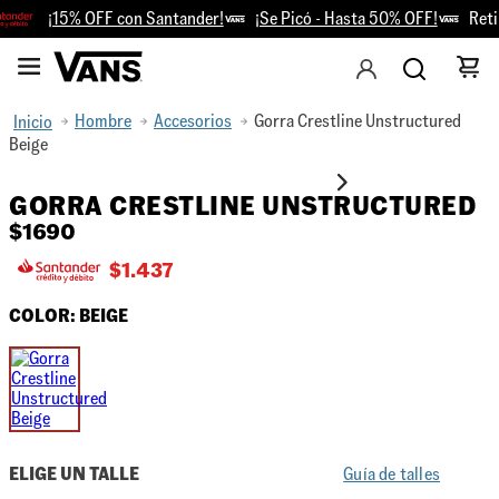
¡15% OFF con Santander!
¡Se Picó - Hasta 50% OFF!
Retir
Hombre
Accesorios
Gorra Crestline Unstructured
Beige
GORRA CRESTLINE UNSTRUCTURED
$
1690
$
1.437
COLOR:
BEIGE
ELIGE UN TALLE
Guía de talles