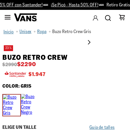
5% OFF con Santander!
¡Se Picó - Hasta 50% OFF!
Retiro Gratis 
Unisex
Ropa
Buzo Retro Crew Gris
23 %
BUZO RETRO CREW
$
2290
$
2990
$
1.947
COLOR:
GRIS
ELIGE UN TALLE
Guía de talles