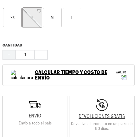
XS
S
M
L
CANTIDAD
－
＋
CALCULAR TIEMPO Y COSTO DE
ENVÍO
ENVÍO
DEVOLUCIONES GRATIS
Envio a todo el país
Devuelve el producto en un plazo de
90 días.