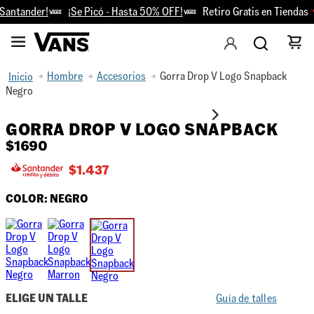
antander!
¡Se Picó - Hasta 50% OFF!
Retiro Gratis en Tiendas
Hombre
Accesorios
Gorra Drop V Logo Snapback
Negro
GORRA DROP V LOGO SNAPBACK
$
1690
$
1.437
COLOR:
NEGRO
ELIGE UN TALLE
Guía de talles