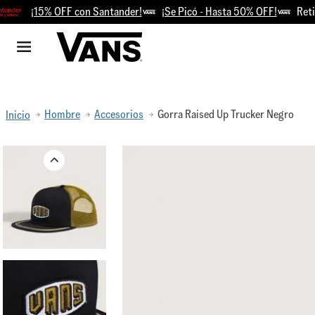
¡15% OFF con Santander!
¡Se Picó - Hasta 50% OFF!
Retir
Hombre
Accesorios
Gorra Raised Up Trucker Negro