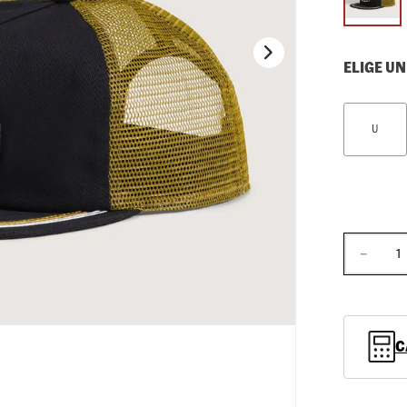
10
.
loafers
ELIGE UN
U
－
C