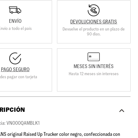
ENVÍO
DEVOLUCIONES GRATIS
Envio a todo el país
Devuelve el producto en un plazo de
90 días.
MESES SIN INTERÉS
PAGO SEGURO
Hasta 12 meses sin intereses
des pagar con tarjeta
RIPCIÓN
cia: VN000QAMBLK1
NS original Raised Up Trucker color negro, confeccionada con