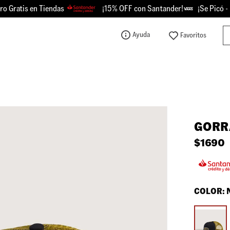
o Gratis en Tiendas
¡15% OFF con Santander!
¡Se Picó -
Bu
Ayuda
TÉRMINOS MÁS BUSCADOS
1
.
knu
2
.
championes
3
.
sk8-hi
GORR
4
.
calzado
$
1690
5
.
vans
6
.
crosspath
7
.
authentic
COLOR:
8
.
vans knu
9
.
vans hylane