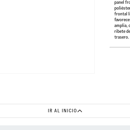
panel fr
poliéste
frontal 
favorece
amplia, 
ribete d
trasero.
IR AL INICIO