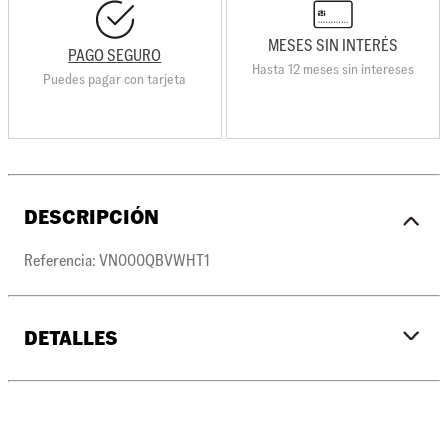
MESES SIN INTERÉS
PAGO SEGURO
Hasta 12 meses sin intereses
Puedes pagar con tarjeta
DESCRIPCIÓN
Referencia: VN000QBVWHT1
DETALLES
•
Tejido 74% algodón, 15% nailon, 7% poliéster, 3% elastodieno,
1% elastano