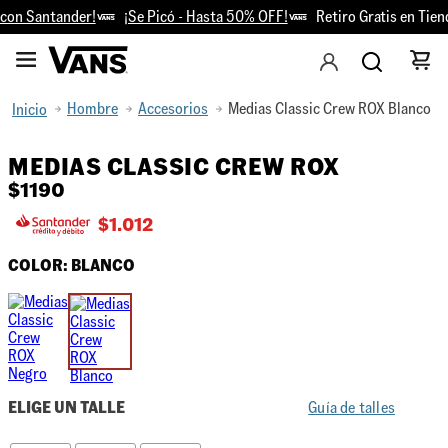
on Santander!
¡Se Picó - Hasta 50% OFF!
Retiro Gratis en Tiend
Hombre
Accesorios
Medias Classic Crew ROX Blanco
MEDIAS CLASSIC CREW ROX
$
1190
$
1.012
COLOR:
BLANCO
ELIGE UN TALLE
Guía de talles