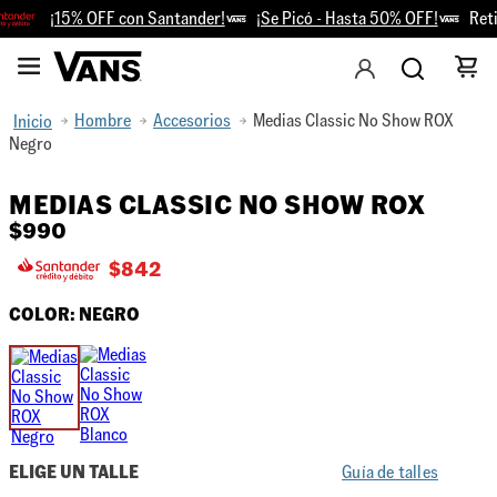
¡15% OFF con Santander!
¡Se Picó - Hasta 50% OFF!
Retir
Hombre
Accesorios
Medias Classic No Show ROX
Negro
MEDIAS CLASSIC NO SHOW ROX
$
990
$
842
COLOR:
NEGRO
ELIGE UN TALLE
Guía de talles