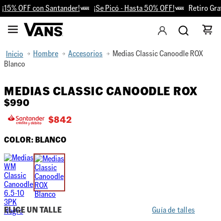
¡15% OFF con Santander!
¡Se Picó - Hasta 50% OFF!
Retiro Gra
Hombre
Accesorios
Medias Classic Canoodle ROX
Blanco
MEDIAS CLASSIC CANOODLE ROX
$
990
$
842
COLOR:
BLANCO
ELIGE UN TALLE
Guía de talles