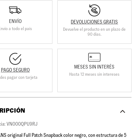
ENVÍO
DEVOLUCIONES GRATIS
Envio a todo el país
Devuelve el producto en un plazo de
90 días.
MESES SIN INTERÉS
PAGO SEGURO
Hasta 12 meses sin intereses
des pagar con tarjeta
RIPCIÓN
cia: VN000QPU9RJ
NS original Full Patch Snapback color negro, con estructura de 5