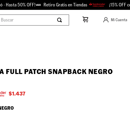
 Hasta 50% OFF!
Retiro Gratis en Tiendas
¡15% OFF con S
scar
Mi Cuenta
A FULL PATCH SNAPBACK NEGRO
$
1.437
NEGRO