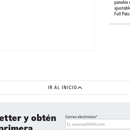
paneles 
ajustabl
Full Patc
IR AL INICIO
etter y obtén
Correo electrónico*
 primera