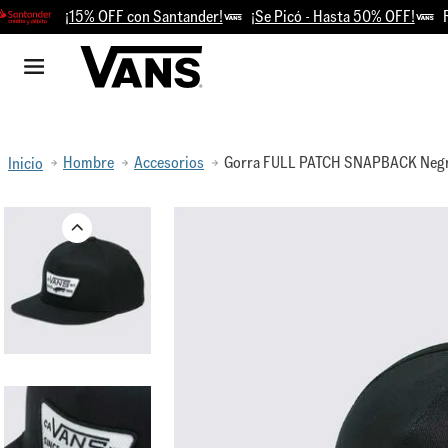
¡15% OFF con Santander!
¡Se Picó - Hasta 50% OFF!
Retir
Hombre
Accesorios
Gorra FULL PATCH SNAPBACK Neg