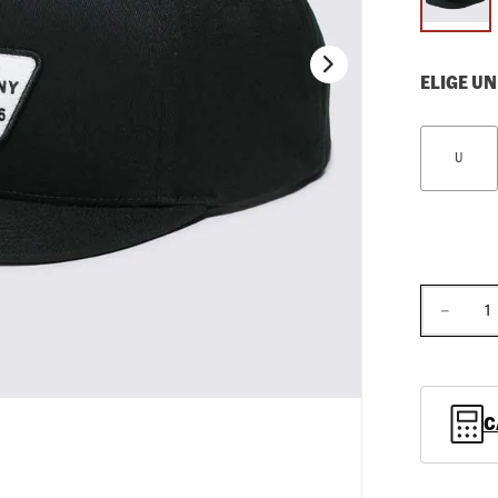
10
.
loafers
ELIGE UN
U
－
C