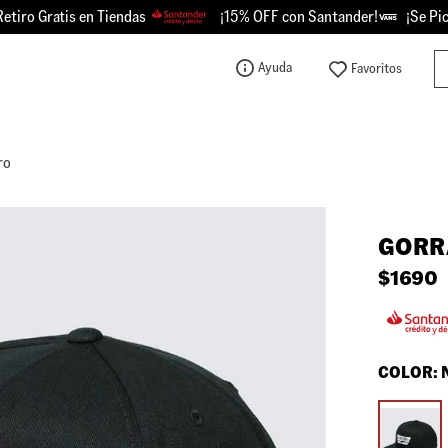
o Gratis en Tiendas
¡15% OFF con Santander!
¡Se Picó -
Bu
Ayuda
TÉRMINOS MÁS BUSCADOS
1
.
knu
ro
2
.
championes
3
.
sk8-hi
GORR
4
.
vans
$
1690
5
.
calzado
6
.
crosspath
7
.
authentic
COLOR:
8
.
vans knu
9
.
vans hylane