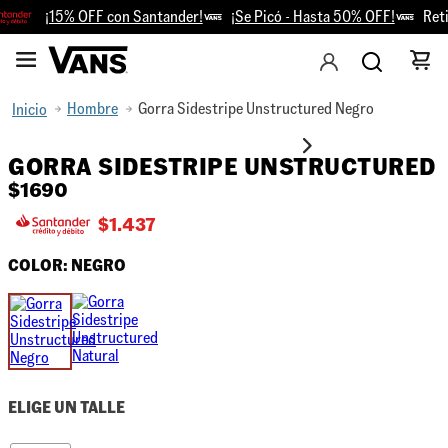
¡15% OFF con Santander!
¡Se Picó - Hasta 50% OFF!
Retir
Hombre
Gorra Sidestripe Unstructured Negro
GORRA SIDESTRIPE UNSTRUCTURED
$
1690
$
1.437
COLOR:
NEGRO
ELIGE UN TALLE