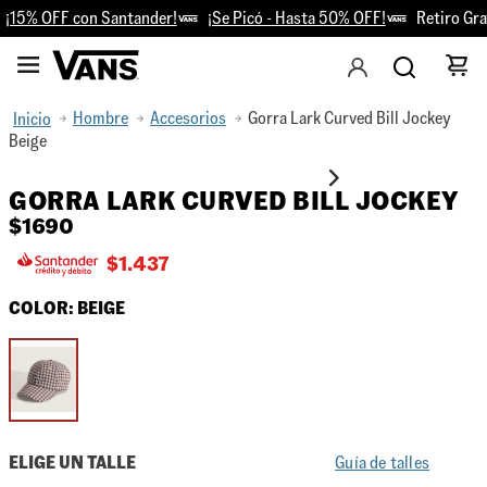
¡15% OFF con Santander!
¡Se Picó - Hasta 50% OFF!
Retiro Grat
Hombre
Accesorios
Gorra Lark Curved Bill Jockey
Beige
GORRA LARK CURVED BILL JOCKEY
$
1690
$
1.437
COLOR:
BEIGE
ELIGE UN TALLE
Guía de talles