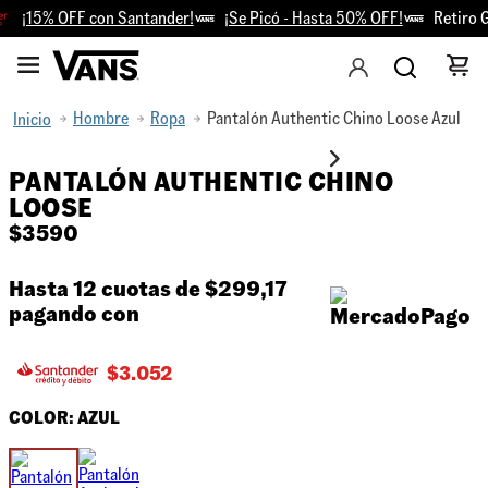
¡15% OFF con Santander!
¡Se Picó - Hasta 50% OFF!
Retiro Gr
Hombre
Ropa
Pantalón Authentic Chino Loose Azul
PANTALÓN AUTHENTIC CHINO
LOOSE
$
3590
Hasta 12 cuotas de
$299,17
pagando con
$
3.052
COLOR:
AZUL