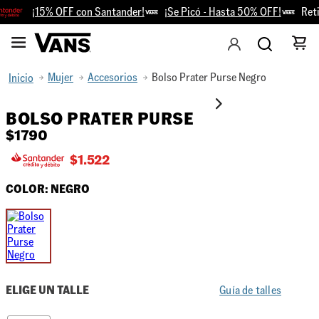
¡15% OFF con Santander!
¡Se Picó - Hasta 50% OFF!
Retir
Mujer
Accesorios
Bolso Prater Purse Negro
BOLSO PRATER PURSE
$
1790
$
1.522
COLOR:
NEGRO
ELIGE UN TALLE
Guía de talles