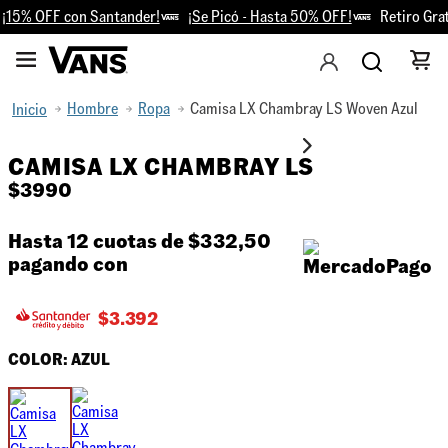
15% OFF con Santander!
¡Se Picó - Hasta 50% OFF!
Retiro Grati
Hombre
Ropa
Camisa LX Chambray LS Woven Azul
CAMISA LX CHAMBRAY LS
$
3990
Hasta 12 cuotas de
$332,50
pagando con
$
3.392
COLOR:
AZUL