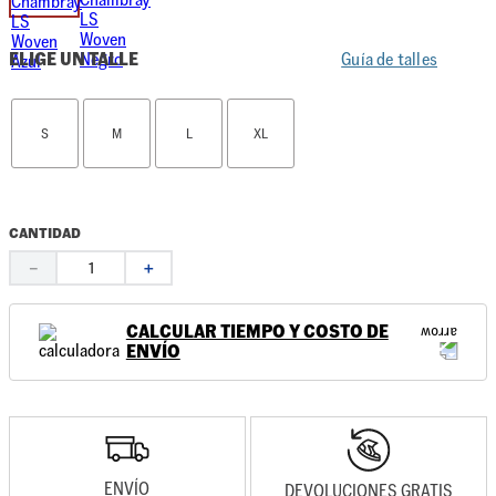
ELIGE UN TALLE
Guía de talles
S
M
L
XL
CANTIDAD
－
＋
CALCULAR TIEMPO Y COSTO DE
ENVÍO
ENVÍO
DEVOLUCIONES GRATIS