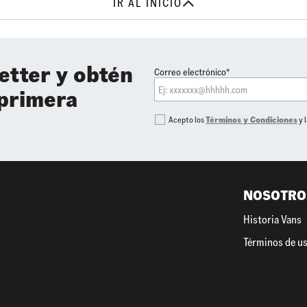
IR AL INICIO
etter y obtén
Correo electrónico*
 primera
Acepto los
Términos y Condiciones
y 
NOSOTRO
Historia Vans
Términos de u