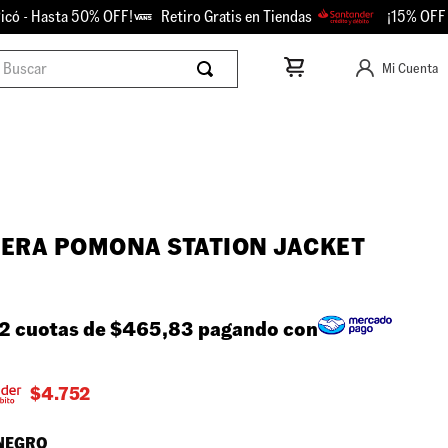
- Hasta 50% OFF!
Retiro Gratis en Tiendas
¡15% OFF con 
scar
Mi Cuenta
ERA POMONA STATION JACKET
2 cuotas de
$465,83
pagando con
$
4.752
NEGRO