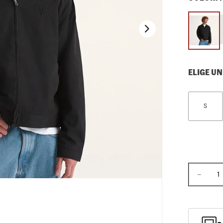
10
.
loafers
ELIGE UN
S
－