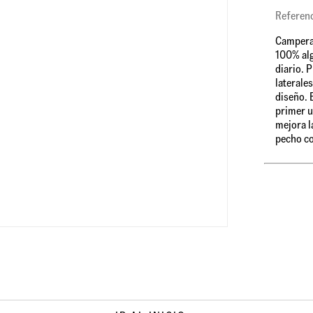
Referen
Campera 
100% alg
diario. P
laterale
diseño. 
primer u
mejora l
pecho co