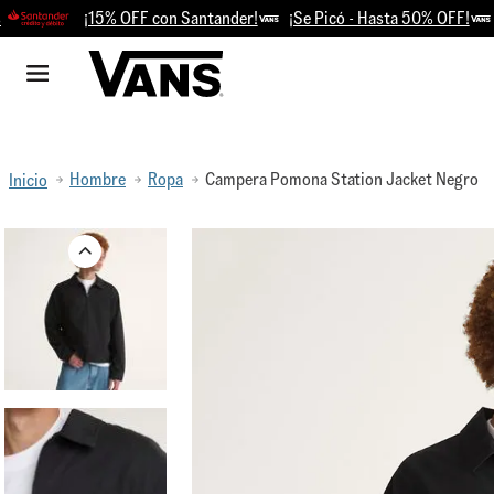
¡15% OFF con Santander!
¡Se Picó - Hasta 50% OFF!
Ret
Hombre
Ropa
Campera Pomona Station Jacket Negro