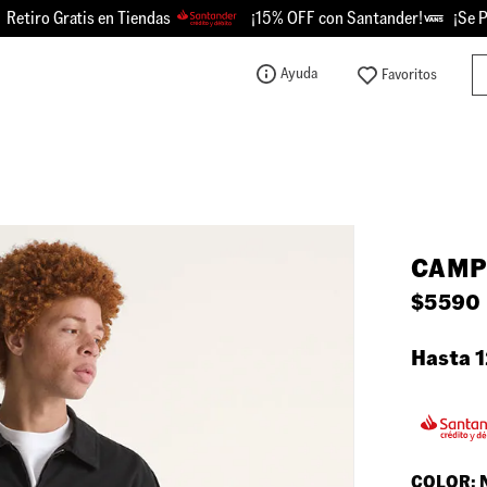
iro Gratis en Tiendas
¡15% OFF con Santander!
¡Se Picó 
Bu
Ayuda
TÉRMINOS MÁS BUSCADOS
1
.
knu
2
.
championes
3
.
sk8-hi
CAMP
4
.
calzado
$
5590
5
.
vans
6
.
crosspath
Hasta 1
7
.
authentic
8
.
vans knu
9
.
vans hylane
COLOR: