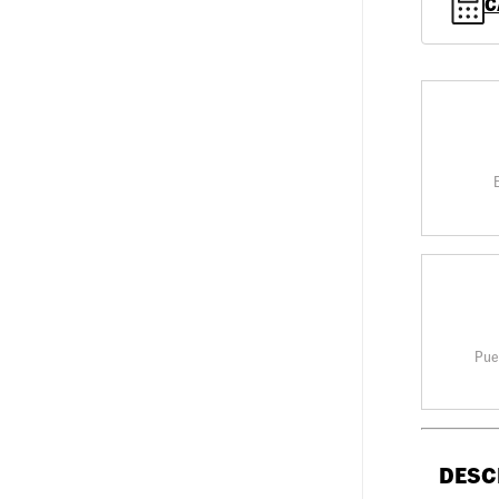
C
Pue
DESC