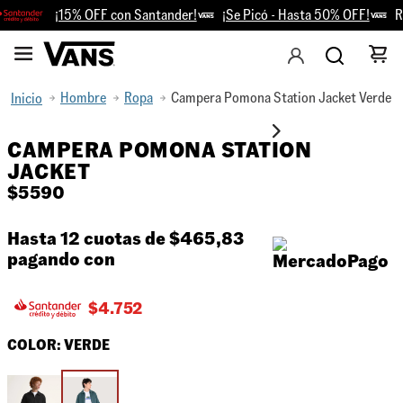
¡15% OFF con Santander!
¡Se Picó - Hasta 50% OFF!
Ret
Hombre
Ropa
Campera Pomona Station Jacket Verde
CAMPERA POMONA STATION
JACKET
$
5590
Hasta 12 cuotas de
$465,83
pagando con
$
4.752
COLOR:
VERDE