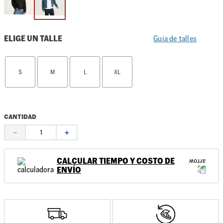
ELIGE UN TALLE
Guía de talles
S
M
L
XL
CANTIDAD
－
＋
CALCULAR TIEMPO Y COSTO DE
ENVÍO