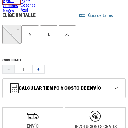
ELIGE UN TALLE
Guía de talles
S
M
L
XL
CANTIDAD
－
＋
CALCULAR TIEMPO Y COSTO DE ENVÍO
ENVÍO
DEVOLUCIONES GRATIS