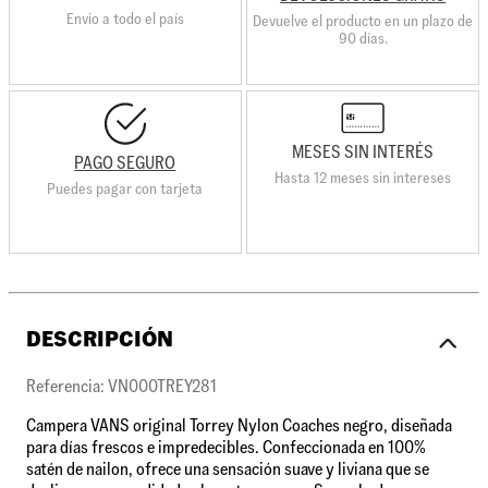
Envio a todo el país
Devuelve el producto en un plazo de
90 días.
MESES SIN INTERÉS
PAGO SEGURO
Hasta 12 meses sin intereses
Puedes pagar con tarjeta
DESCRIPCIÓN
Referencia: VN000TREY281
Campera VANS original Torrey Nylon Coaches negro, diseñada
para días frescos e impredecibles. Confeccionada en 100%
satén de nailon, ofrece una sensación suave y liviana que se