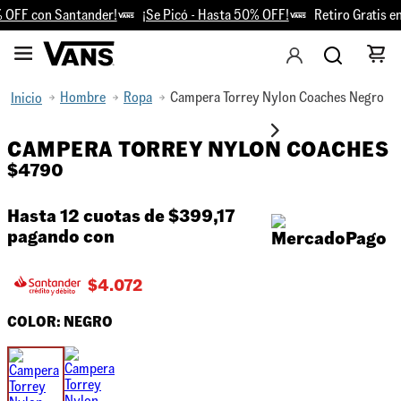
OFF con Santander!
¡Se Picó - Hasta 50% OFF!
Retiro Gratis en 
Hombre
Ropa
Campera Torrey Nylon Coaches Negro
CAMPERA TORREY NYLON COACHES
$
4790
Hasta 12 cuotas de
$399,17
pagando con
$
4.072
COLOR:
NEGRO