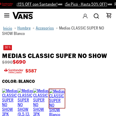
¡15% OFF con Santander!
¡Se Picó - Hasta 50% OFF!
Re
Hombre
Accesorios
Medias CLASSIC SUPER NO
SHOW Blanco
30 %
MEDIAS CLASSIC SUPER NO SHOW
$
690
$
990
$
587
COLOR:
BLANCO