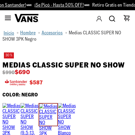
n Santander!
¡Se Picó - Hasta 50% OFF!
Retiro Gratis en Tiendas
Hombre
Accesorios
Medias CLASSIC SUPER NO
SHOW 3PK Negro
30 %
MEDIAS CLASSIC SUPER NO SHOW
$
690
$
990
$
587
COLOR:
NEGRO