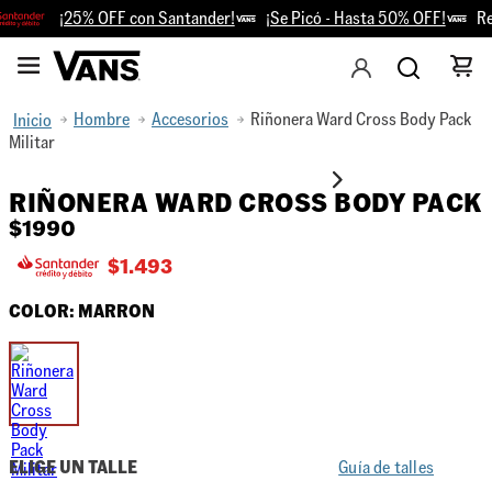
¡25% OFF con Santander!
¡Se Picó - Hasta 50% OFF!
Ret
Hombre
Accesorios
Riñonera Ward Cross Body Pack
Militar
RIÑONERA WARD CROSS BODY PACK
$
1990
$
1.493
COLOR:
MARRON
ELIGE UN TALLE
Guía de talles