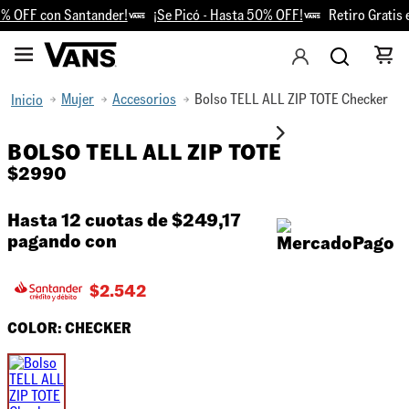
 OFF con Santander!
¡Se Picó - Hasta 50% OFF!
Retiro Gratis e
Mujer
Accesorios
Bolso TELL ALL ZIP TOTE Checker
BOLSO TELL ALL ZIP TOTE
$
2990
Hasta 12 cuotas de
$249,17
pagando con
$
2.542
COLOR:
CHECKER