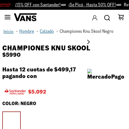
¡15% OFF con Santander!
¡Se Picó - Hasta 50% OFF!
Reti
Hombre
Calzado
Championes Knu Skool Negro
CHAMPIONES KNU SKOOL
$
5990
Hasta 12 cuotas de
$499,17
pagando con
$
5.092
COLOR:
NEGRO