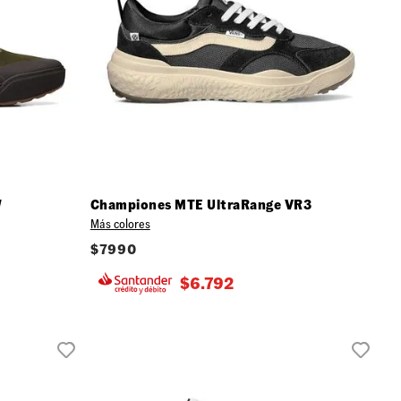
W
Championes MTE UltraRange VR3
Más colores
$
7990
$
6.792