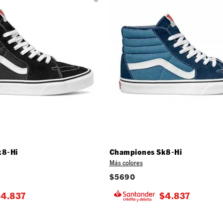
k8-Hi
Championes Sk8-Hi
Más colores
$
5690
$
4.837
$
4.837