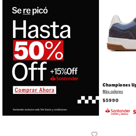
Championes U
Más colores
$
5990