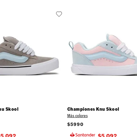
nu Skool
Championes Knu Skool
Más colores
$
5990
$
5.092
$
5.092