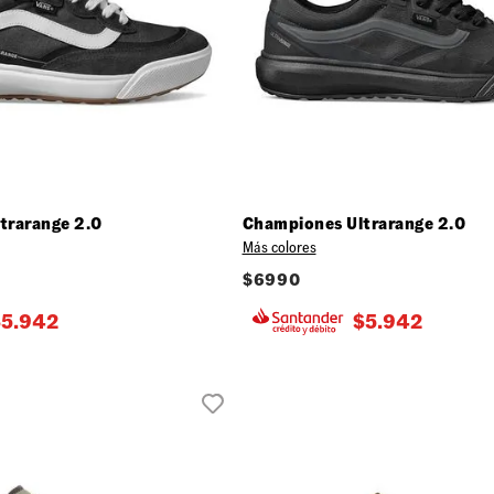
5)
10
.
knu skool
8.0)
5)
0)
9.5)
.0)
.5)
11.0)
.5)
trarange 2.0
Championes Ultrarange 2.0
.0)
Más colores
.0)
$
6990
$
5.942
$
5.942