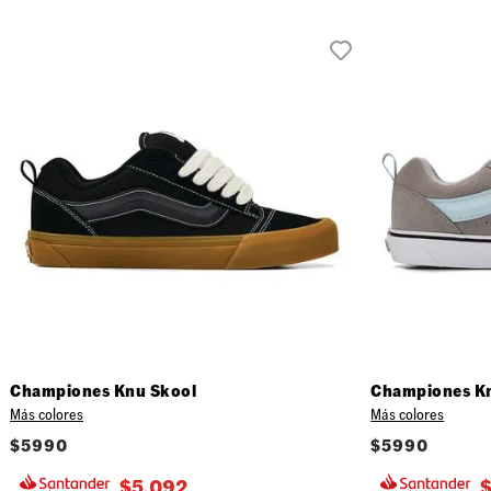
Championes Knu Skool
Championes K
Más colores
Más colores
$
5990
$
5990
$
5.092