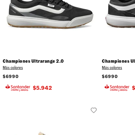
Plataforma
Rojo
40 (7.
Gris
40.5 (
Natural
41 (8.
42 (9.
42.5 (
43 (10
44 (10
44.5 (
45 (11
Championes Ultrarange 2.0
Championes Ul
46 (12
Más colores
Más colores
47 (13
$
6990
$
6990
$
5.942