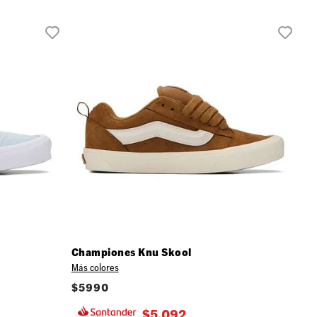
Championes Knu Skool
Más colores
$
5990
$
5.092