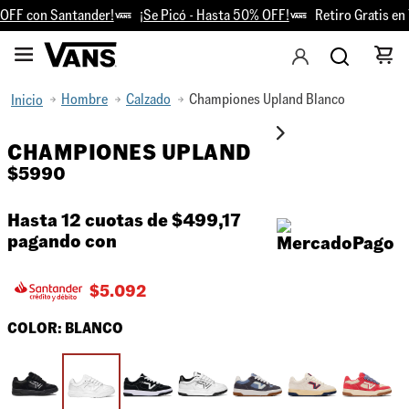
FF con Santander!
¡Se Picó - Hasta 50% OFF!
Retiro Gratis en T
Hombre
Calzado
Championes Upland Blanco
CHAMPIONES UPLAND
$
5990
Hasta 12 cuotas de
$499,17
pagando con
$
5.092
COLOR:
BLANCO