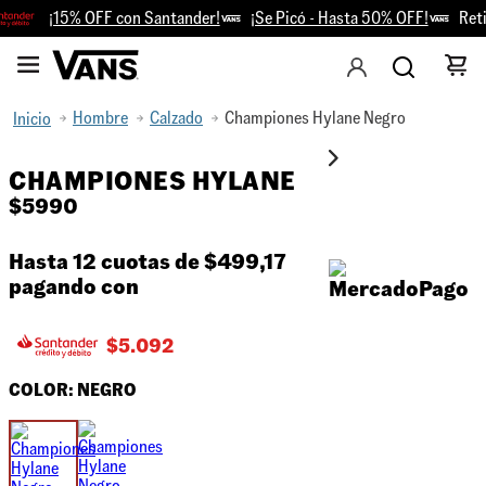
¡15% OFF con Santander!
¡Se Picó - Hasta 50% OFF!
Retiro
Hombre
Calzado
Championes Hylane Negro
CHAMPIONES HYLANE
$
5990
Hasta 12 cuotas de
$499,17
pagando con
$
5.092
COLOR:
NEGRO