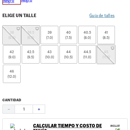
ELIGE UN TALLE
Guía de talles
38
38.5
39
40
40.5
41
(6.0)
(6.5)
(7.0)
(7.5)
(8.0)
(8.5)
42
42.5
43
44
44.5
45
(9.0)
(9.5)
(10.0)
(10.5)
(11.0)
(11.5)
46
(12.0)
CANTIDAD
－
＋
CALCULAR TIEMPO Y COSTO DE