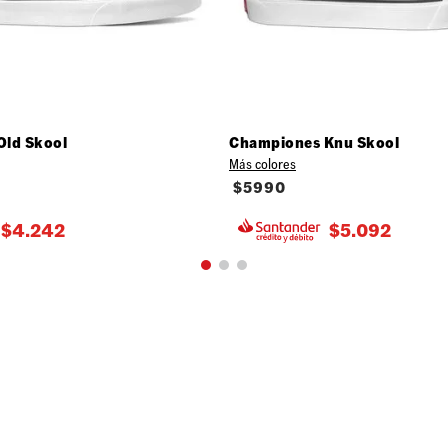
Old Skool
Championes Knu Skool
Más colores
$
5990
$
4.242
$
5.092