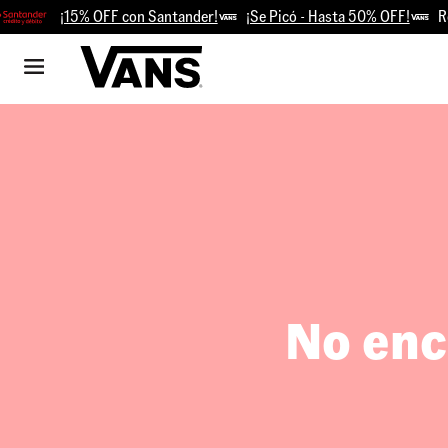
¡15% OFF con Santander!
¡Se Picó - Hasta 50% OFF!
Reti
No enc