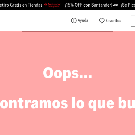
ro Gratis en Tiendas
¡15% OFF con Santander!
¡Se Picó -
Bu
Ayuda
TÉRMINOS MÁS BUSCADOS
1
.
knu
2
.
championes
3
.
sk8-hi
Oops...
4
.
vans
5
.
calzado
6
.
crosspath
ontramos lo que b
7
.
authentic
8
.
vans knu
9
.
vans hylane