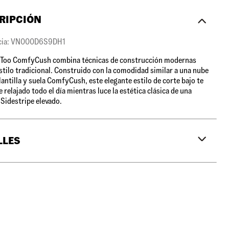
RIPCIÓN
cia: VN000D6S9DH1
e Too ComfyCush combina técnicas de construcción modernas
stilo tradicional. Construido con la comodidad similar a una nube
lantilla y suela ComfyCush, este elegante estilo de corte bajo te
 relajado todo el día mientras luce la estética clásica de una
 Sidestripe elevado.
LLES
 Heritage Sidestripe™
la y suela ComfyCush™
uperior de gamuza, lona y malla.
con cordones