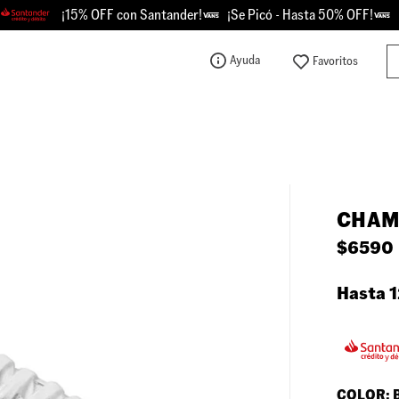
¡15% OFF con Santander!
¡Se Picó - Hasta 50% OFF!
Retir
Bu
Ayuda
TÉRMINOS MÁS BUSCADOS
1
.
knu
2
.
championes
3
.
sk8-hi
CHAM
4
.
calzado
$
6590
5
.
vans
6
.
crosspath
Hasta 1
7
.
authentic
8
.
vans knu
9
.
vans hylane
COLOR: