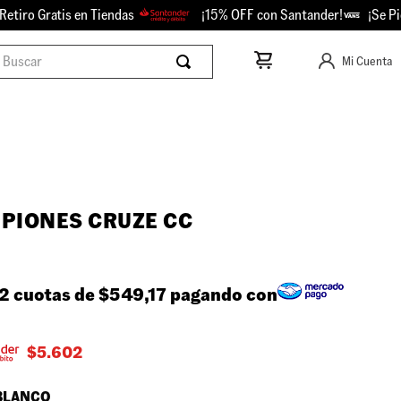
o Gratis en Tiendas
¡15% OFF con Santander!
¡Se Picó -
scar
Mi Cuenta
PIONES CRUZE CC
2 cuotas de
$549,17
pagando con
$
5.602
BLANCO