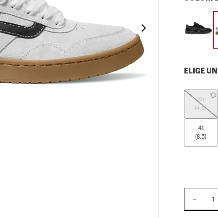
10
.
loafers
ELIGE UN
35
(4.0)
41
(8.5)
－