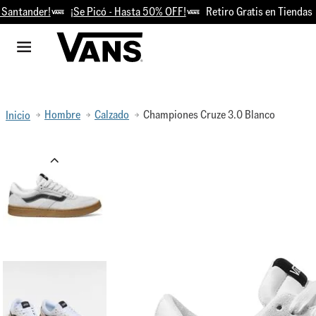
ander!
¡Se Picó - Hasta 50% OFF!
Retiro Gratis en Tiendas
Hombre
Calzado
Championes Cruze 3.0 Blanco