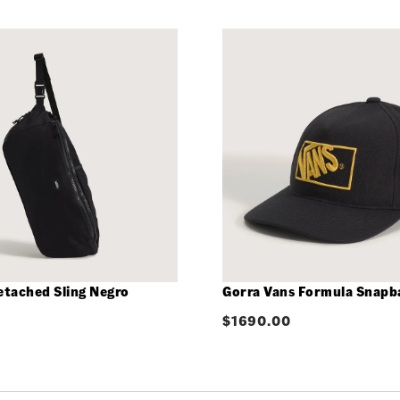
•
Logotip
•
Etiquet
•
Cuellos
etached Sling Negro
Gorra Vans Formula Snapb
$
1690.00