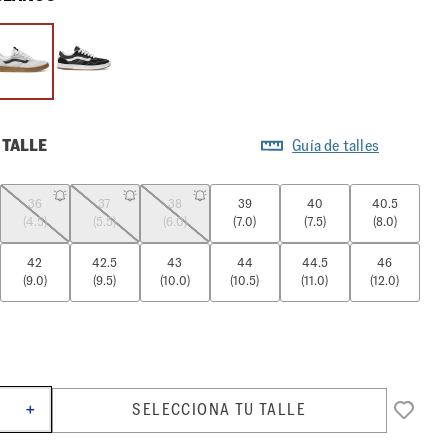
 TALLE
Guía de talles
36
37
38
39
40
40.5
(4.5)
(5.5)
(6.0)
(7.0)
(7.5)
(8.0)
42
42.5
43
44
44.5
46
(9.0)
(9.5)
(10.0)
(10.5)
(11.0)
(12.0)
SELECCIONA TU TALLE
＋