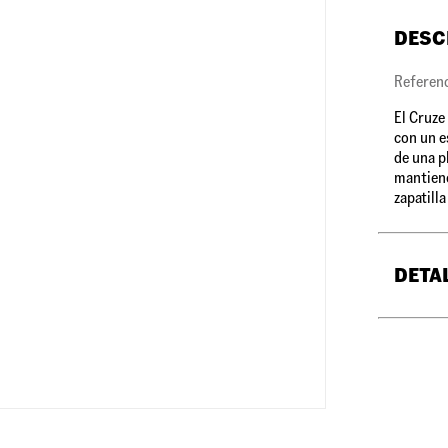
DESC
Referen
El Cruz
con un e
de una p
mantiene
zapatilla
DETA
•
Silueta
•
Plantil
•
Parte s
•
Cierre 