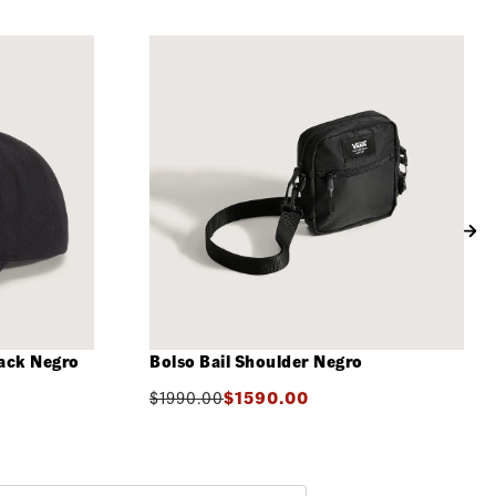
o bordado en el talón.
a con logotipo de lengüeta simplificada
 acolchados de apoyo.
ack Negro
Bolso Bail Shoulder Negro
$
1990.00
$
1590.00