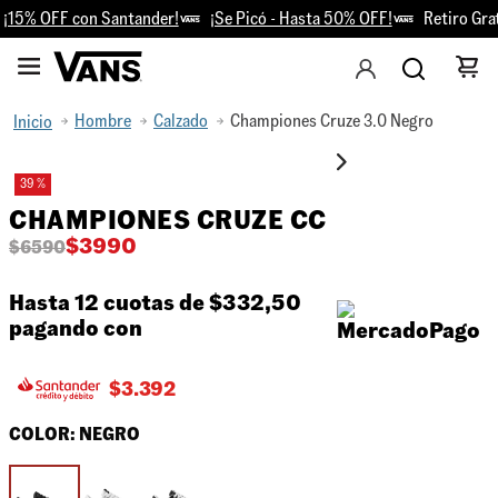
15% OFF con Santander!
¡Se Picó - Hasta 50% OFF!
Retiro Grati
Hombre
Calzado
Championes Cruze 3.0 Negro
39 %
CHAMPIONES CRUZE CC
$
3990
$
6590
Hasta 12 cuotas de
$332,50
pagando con
$
3.392
COLOR:
NEGRO