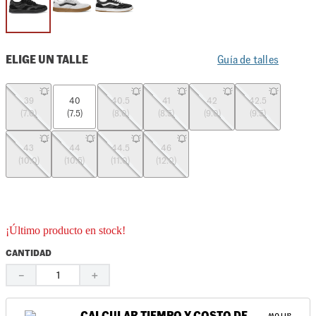
ELIGE UN TALLE
Guía de talles
39
40
40.5
41
42
42.5
(7.0)
(7.5)
(8.0)
(8.5)
(9.0)
(9.5)
43
44
44.5
46
(10.0)
(10.5)
(11.0)
(12.0)
¡Último producto en stock!
CANTIDAD
－
＋
CALCULAR TIEMPO Y COSTO DE