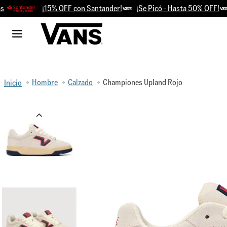
¡15% OFF con Santander!
¡Se Picó - Hasta 50% OFF!
Ret
Hombre
Calzado
Championes Upland Rojo