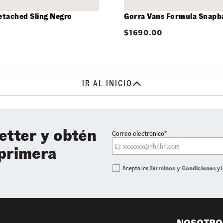
etached Sling Negro
Gorra Vans Formula Snapb
$
1690.00
IR AL INICIO
etter y obtén
Correo electrónico*
 primera
Acepto los
Términos y Condiciones
y 