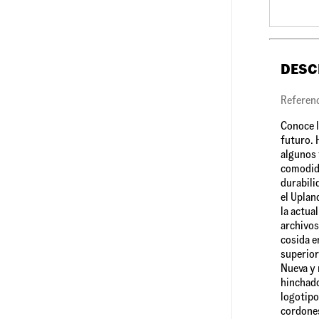
DESC
Referen
Conoce l
futuro. 
algunos 
comodida
durabili
el Uplan
la actua
archivos,
cosida e
superior
Nueva y 
hinchado
logotipo
cordones