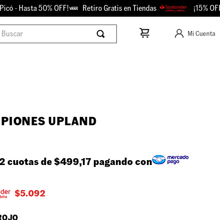
 - Hasta 50% OFF!
Retiro Gratis en Tiendas
¡15% OFF con
scar
Mi Cuenta
PIONES UPLAND
2 cuotas de
$499,17
pagando con
$
5.092
ROJO