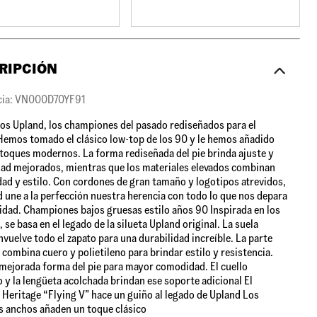
RIPCIÓN
cia: VN000D70YF91
os Upland, los championes del pasado rediseñados para el
Hemos tomado el clásico low-top de los 90 y le hemos añadido
toques modernos. La forma rediseñada del pie brinda ajuste y
d mejorados, mientras que los materiales elevados combinan
dad y estilo. Con cordones de gran tamaño y logotipos atrevidos,
d une a la perfección nuestra herencia con todo lo que nos depara
lidad. Championes bajos gruesas estilo años 90 Inspirada en los
 se basa en el legado de la silueta Upland original. La suela
nvuelve todo el zapato para una durabilidad increíble. La parte
 combina cuero y polietileno para brindar estilo y resistencia.
mejorada forma del pie para mayor comodidad. El cuello
 y la lengüeta acolchada brindan ese soporte adicional El
 Heritage “Flying V” hace un guiño al legado de Upland Los
 anchos añaden un toque clásico