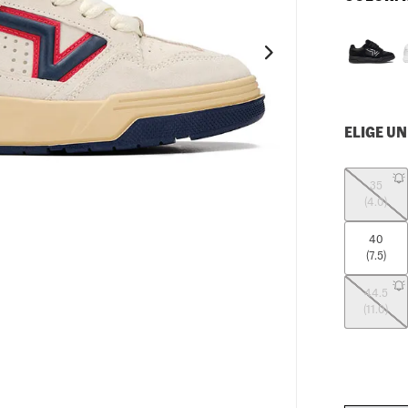
10
.
loafers
ELIGE UN
35
(4.0)
40
(7.5)
44.5
(11.0)