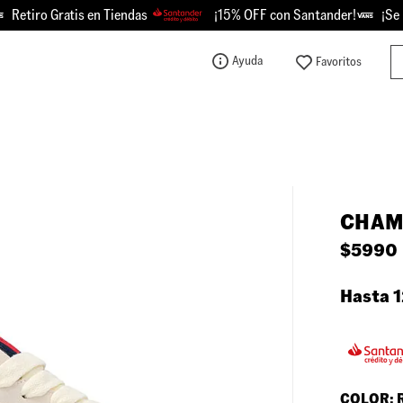
iro Gratis en Tiendas
¡15% OFF con Santander!
¡Se Picó
Bu
Ayuda
TÉRMINOS MÁS BUSCADOS
1
.
knu
2
.
championes
3
.
sk8-hi
CHAM
4
.
calzado
$
5990
5
.
vans
6
.
crosspath
Hasta 1
7
.
authentic
8
.
vans knu
9
.
vans hylane
COLOR: