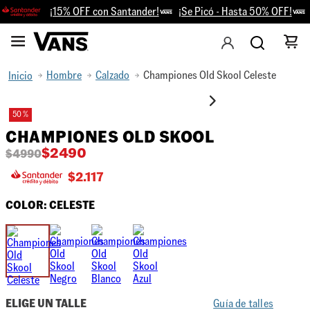
¡15% OFF con Santander!
¡Se Picó - Hasta 50% OFF!
R
Hombre
Calzado
Championes Old Skool Celeste
50 %
CHAMPIONES OLD SKOOL
$
2490
$
4990
$
2.117
COLOR:
CELESTE
ELIGE UN TALLE
Guía de talles