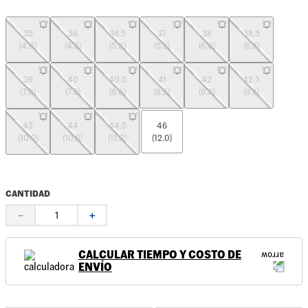
35
36
36.5
37
38
38.5
(4.0)
(4.5)
(5.0)
(5.5)
(6.0)
(6.5)
39
40
40.5
41
42
42.5
(7.0)
(7.5)
(8.0)
(8.5)
(9.0)
(9.5)
43
44
44.5
46
(10.0)
(10.5)
(11.0)
(12.0)
CANTIDAD
－
＋
CALCULAR TIEMPO Y COSTO DE
ENVÍO