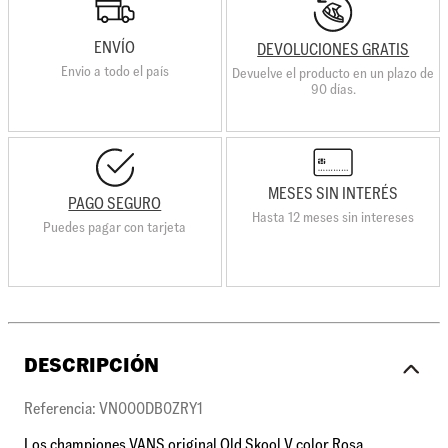
ENVÍO
DEVOLUCIONES GRATIS
Envio a todo el país
Devuelve el producto en un plazo de
90 días.
MESES SIN INTERÉS
PAGO SEGURO
Hasta 12 meses sin intereses
Puedes pagar con tarjeta
DESCRIPCIÓN
Referencia: VN000DB0ZRY1
Los championes VANS original Old Skool V color Rosa