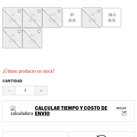
35
36
36.5
37
38
38.5
(4.0)
(4.5)
(5.0)
(5.5)
(6.0)
(6.5)
39
40
(7.0)
(7.5)
¡Último producto en stock!
CANTIDAD
－
＋
CALCULAR TIEMPO Y COSTO DE
ENVÍO