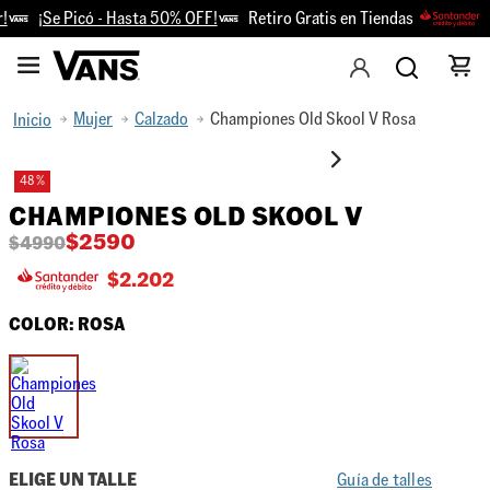
¡Se Picó - Hasta 50% OFF!
Retiro Gratis en Tiendas
Mujer
Calzado
Championes Old Skool V Rosa
48 %
CHAMPIONES OLD SKOOL V
$
2590
$
4990
$
2.202
COLOR:
ROSA
ELIGE UN TALLE
Guía de talles