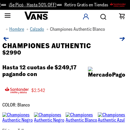
¡Se Picó - Hasta 50% OFF!
Retiro Gratis en Tiendas
¡1
Hombre
Calzado
Championes Authentic Blanco
CHAMPIONES AUTHENTIC
$
2990
Hasta 12 cuotas de
$249,17
pagando con
$
2.542
COLOR:
Blanco