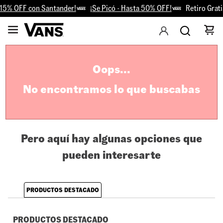
15% OFF con Santander!
¡Se Picó - Hasta 50% OFF!
Retiro Gratis
Oops...
No encontramos lo que buscabas
Pero aquí hay algunas opciones que
pueden interesarte
PRODUCTOS DESTACADO
PRODUCTOS DESTACADO