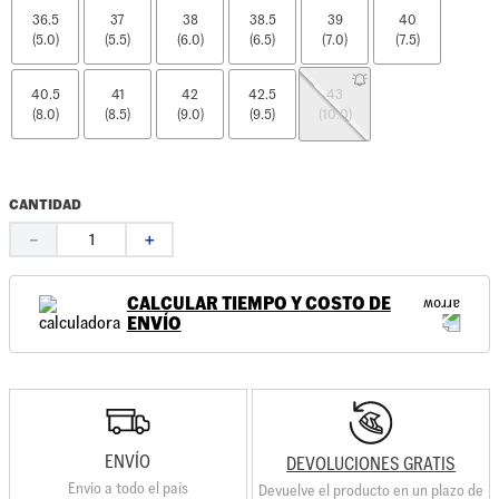
36.5
37
38
38.5
39
40
(5.0)
(5.5)
(6.0)
(6.5)
(7.0)
(7.5)
40.5
41
42
42.5
43
(8.0)
(8.5)
(9.0)
(9.5)
(10.0)
CANTIDAD
－
＋
CALCULAR TIEMPO Y COSTO DE
ENVÍO
ENVÍO
DEVOLUCIONES GRATIS
Envio a todo el país
Devuelve el producto en un plazo de