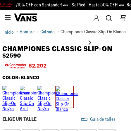
¡15% OFF con Santander!
¡Se Picó - Hasta 50% OFF!
Ret
Hombre
Calzado
Championes Classic Slip-On Blanco
CHAMPIONES CLASSIC SLIP-ON
$
2590
$
2.202
COLOR:
BLANCO
ELIGE UN TALLE
Guía de talles