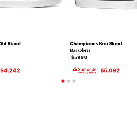
Old Skool
Championes Knu Skool
Más colores
$
5990
$
4.242
$
5.092