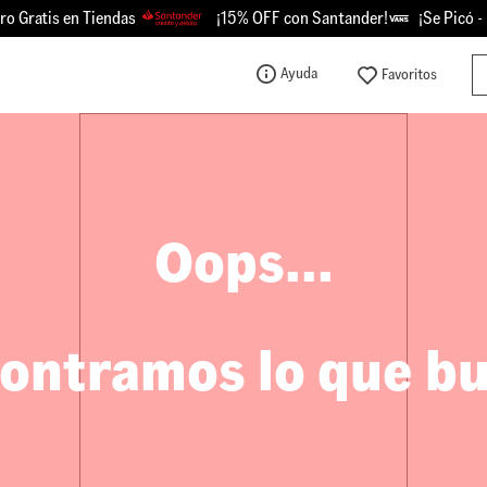
o Gratis en Tiendas
¡15% OFF con Santander!
¡Se Picó -
Bu
Ayuda
TÉRMINOS MÁS BUSCADOS
1
.
knu
2
.
championes
3
.
sk8-hi
Oops...
4
.
calzado
5
.
vans
6
.
crosspath
ontramos lo que b
7
.
authentic
8
.
vans knu
9
.
vans hylane