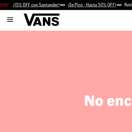
¡15% OFF con Santander!
¡Se Picó - Hasta 50% OFF!
Retir
No enc