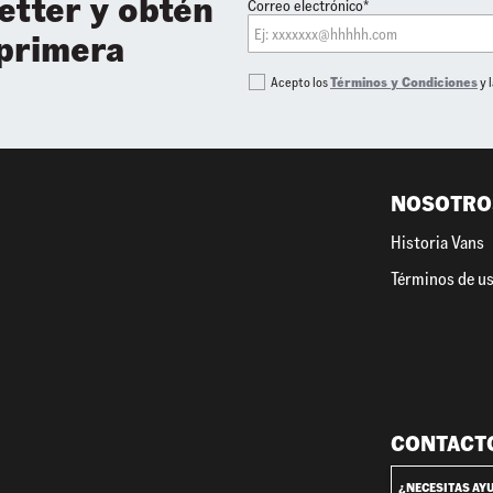
etter y obtén
Correo electrónico*
 primera
Acepto los
Términos y Condiciones
y 
NOSOTRO
Historia Vans
Términos de u
CONTACT
¿NECESITAS AY