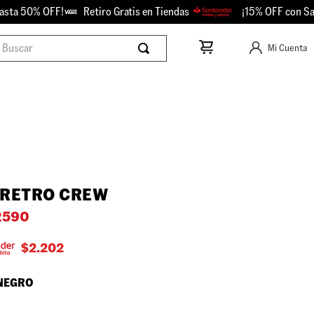
a 50% OFF!
Retiro Gratis en Tiendas
¡15% OFF con Santa
scar
Mi Cuenta
 RETRO CREW
2590
$
2.202
NEGRO