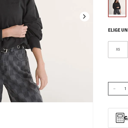
10
.
loafers
ELIGE UN
XS
－
C