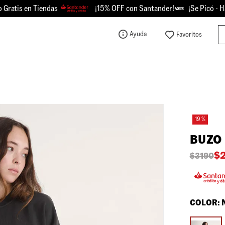
tis en Tiendas
¡15% OFF con Santander!
¡Se Picó - Hast
Bu
Ayuda
TÉRMINOS MÁS BUSCADOS
1
.
knu
2
.
championes
3
.
sk8-hi
19 %
4
.
calzado
BUZO
5
.
vans
$
$
3190
6
.
crosspath
7
.
authentic
8
.
vans knu
COLOR:
9
.
vans hylane