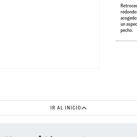
Retroced
redondo 
acogedor
un aspec
pecho.
IR AL INICIO