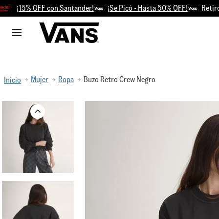
¡15% OFF con Santander!
¡Se Picó - Hasta 50% OFF!
Retiro Gra
Mujer
Ropa
Buzo Retro Crew Negro