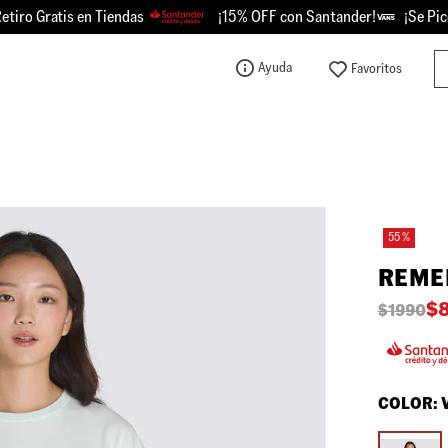
o Gratis en Tiendas
¡15% OFF con Santander!
¡Se Picó -
Bu
Ayuda
TÉRMINOS MÁS BUSCADOS
1
.
knu
2
.
championes
3
.
sk8-hi
55 %
4
.
vans
REMER
5
.
calzado
$
$
1990
6
.
crosspath
7
.
authentic
8
.
vans knu
COLOR:
9
.
vans hylane