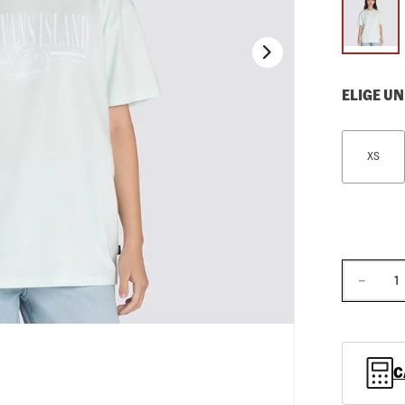
10
.
loafers
ELIGE UN
XS
－
C