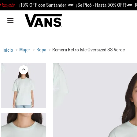
¡15% OFF con Santander!
¡Se Picó - Hasta 50% OFF!
Retir
Mujer
Ropa
Remera Retro Isle Oversized SS Verde