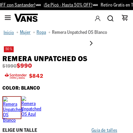
F con Santander!
¡Se Picó - Hasta 50% OFF!
Retiro Gratis en T
Mujer
Ropa
Remera Unpatched OS Blanco
50 %
REMERA UNPATCHED OS
$
990
$
1990
$
842
COLOR:
BLANCO
ELIGE UN TALLE
Guía de talles