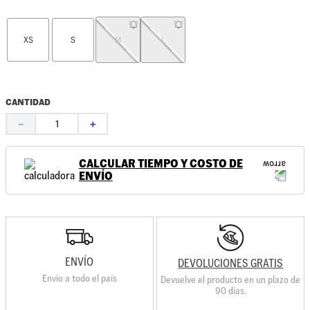
XS
S
M
L
CANTIDAD
－
＋
CALCULAR TIEMPO Y COSTO DE
ENVÍO
ENVÍO
DEVOLUCIONES GRATIS
Envio a todo el país
Devuelve el producto en un plazo de
90 días.